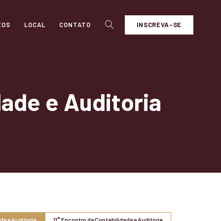
INSCREVA-SE
EOS
LOCAL
CONTATO
dade e Auditoria
de e Auditoria
11° Encontro de Contabilidade e Auditoria