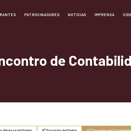
TRANTES
PATROCINADORES
NOTÍCIAS
IMPRENSA
VÍD
Encontro de Contabili
o Abrasca de Direito
8° Encontro de Direito
12° Encontro de Contabilida